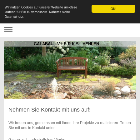
Wir nutzen Cookies auf unserer Website um diese
OK!
laufend für Sie zu verbessern. Näheres siehe
Datenschutz.
GALABAU V I E R K S HEHLEN
Nehmen Sie Kontakt mit uns auf!
Wir freuen uns, gemeinsam mit Ihnen Ihre Projekte zu realisieren. Treten
Sie mit uns in Kontakt unter:
Garten- u. Landschaftsbau Vierks