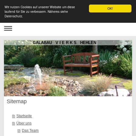
Wir nutzen Cookies auf unserer Website um diese
OK!
laufend für Sie zu verbessern. Näheres siehe
Datenschutz.
GALABAU V I E R K S HEHLEN
Sitemap
Startseite
Über uns
Das Team